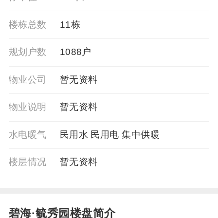
楼栋总数
11栋
规划户数
1088户
物业公司
暂⽆资料
物业说明
暂⽆资料
水电暖气
民用水 民用电 集中供暖
楼层情况
暂⽆资料
碧海·毓秀园楼盘简介