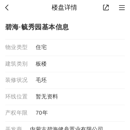
楼盘详情
碧海·毓秀园基本信息
物业类型
住宅
建筑类别
板楼
装修状况
毛坯
环线位置
暂⽆资料
产权年限
70年
开发商
内蒙古碧海健舟置业有限公司