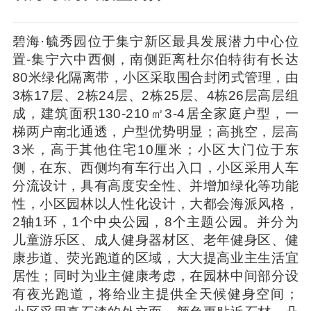
碧海·毓秀园位于集宁新区最具发展潜力中心位
置-集宁六中西侧，南侧距离杜尔伯特街有长达
80米绿化隔离带，小区采取围合封闭式管理，由
3栋17层、2栋24层、2栋25层、4栋26层高层组
成，建筑面积130-210㎡3-4居全家庭户型，一
梯两户南北通透，户型优势明显；高挑空，层高
3米，高于其他住宅10厘米；小区大门位于东
侧，在东、西侧均有车行出入口，小区采用人车
分流设计，具有高度安全性、并增加绿化等功能
性，小区园林以人性化设计，大都会海派风格，
2轴1环，1个中央公园，8个主题公园。并分为
儿童游乐区、成人健身器材区、老年健身区、健
康步道、荧光跑道的区域，大大提高业主生活宜
居性；同时为业主健康考虑，在园林中间部分设
有夜光跑道，将给业主提供全天候健身空间；