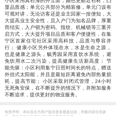
小区采用真石漆的外立面，颜色更贴近石材，凸
显品质感；单元公共部分为精装修，单元门设有
可视对讲，无论访客还是业主回家一按便知，大
大提高业主安全性，且入户门为知名品牌，厚重
而结实，入户锁为密码、指纹、机械锁等三重开
启方式，大大提升项目品质和客户便捷性，在集
宁区首家住宅社区采用高科技，品质与尊容并
行； 健康小区另外体现在水，水是生命之源，
也是健康之源头，毓秀园采用直饮水系统 ，避
免饮用水二次污染，提高健康生活新高度； 节
能先驱：小区利用集宁日照时间长的特点，赠送
外挂式太阳能，并且是最短距离避免内部热量损
耗，提高节能； 小区采取封闭式管理，24小时
无死角安保，在不断提升的情况下，并附加服务
不断追求，提供更好的物业服务。
免责声明：本站旨在为用户提供更多楼盘信息，所载内容仅供参