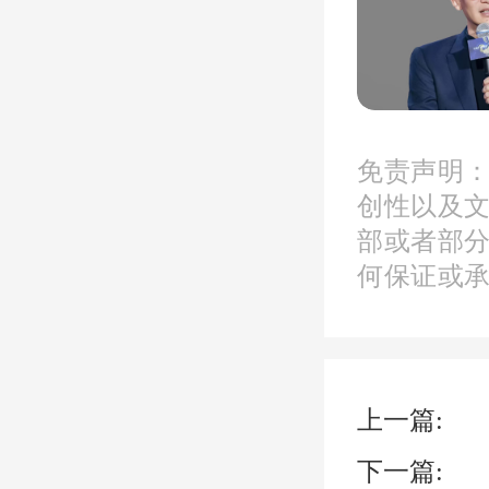
一、促
免责声明
创性以及
（一）
部或者部
开展赋
何保证或
长期使
家科技
上一篇:
高校和
下一篇: