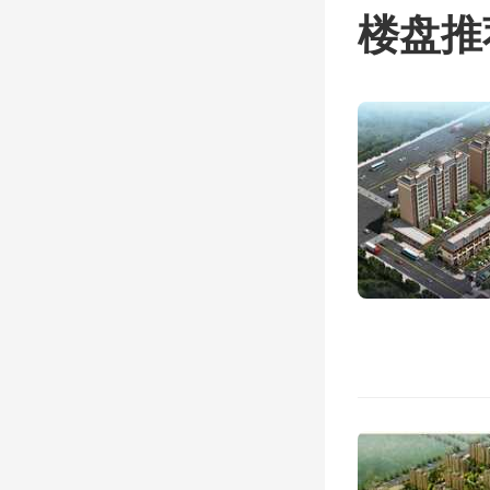
机构
楼盘推
制，优
领军企
首席科
机构等
（三
展。支
式。推