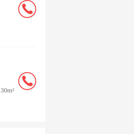
不穿透到
价。优化
30m²
创新绿地
市、超大