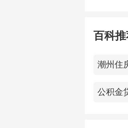
研发团
转让净
百科推
（二）
建立主
源配置
机构和
按规定