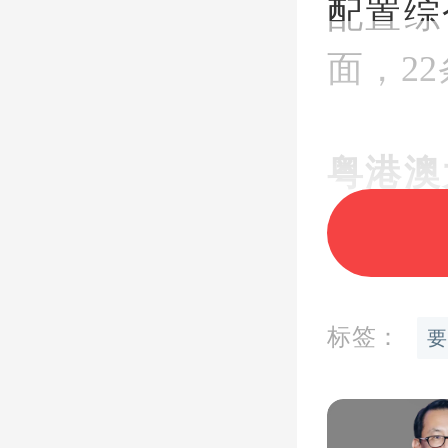
配置综
面，2
粤港澳
合改革
试点范
标签：
要
海市
市、东