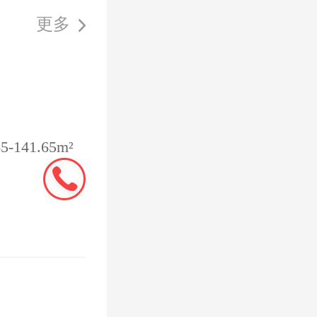
新积分
更多
支持行业
探索实施
室、科研
141.65m²
。
融合发
金使用方
善政府投