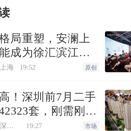
片绿地等连片开敞空间依
读
但不纳入城乡建设用地规
家明确的范围、标准和规
格局重塑，安澜上
设用地增减挂钩节余指标调
能成为徐汇滨江承
质生产力”的人居锚
上海
19:52
原创
优化产业用地供应方式。
高！深圳前7月二手
赁、先租后让、租让结合
42323套，刚需刚改
等方式供应产业用地。优
量的回归"
凤凰网房产深圳站
19:27
年期，完善弹性出让年期
市场