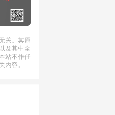
无关。其原
以及其中全
度
。有序
本站不作任
所有权或
关内容。
珠三角国
内的公立
型企业将