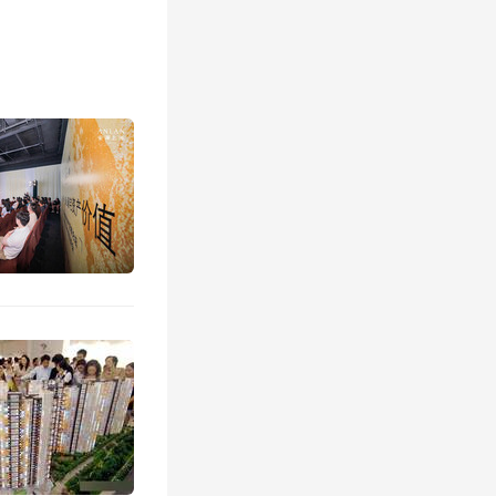
法办理用
模管理。
则，开展
剂。
鼓励采用
、弹性年
化工业用
制度。推