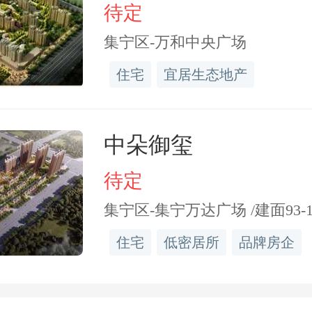
待定
绩效评价体系，支持开展
集宁区-万和中央广场
目的综合考核、审计与评
住宅
宜居生态地产
权交易服务市场。
中朵御玺
高土地要素配置效率
待定
集宁区-集宁万达广场 /建面93-1
探索土地管理制度改革。
住宅
低密居所
品牌房企
模管理模式，探索特大城