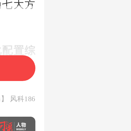
为七大方
化配置综
圳市、珠
】 风科186
市、
惠州