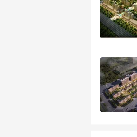
资基金
单个项
知识产
二、提
（四）
用地规