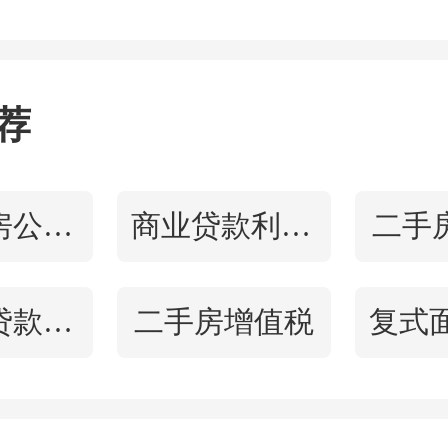
队及重要贡献人员对科技
收益的分享比例提高至50%
荐
完善科技创新资源配置方
潮州住房公积金查询
商业贷款利率多少
二手
要由市场决定的科技项目
、成果评价制度。支持国
公积金贷款手续流程
二手房增值税
教育部直属高校在粤新型
享受地方优惠政策，推进