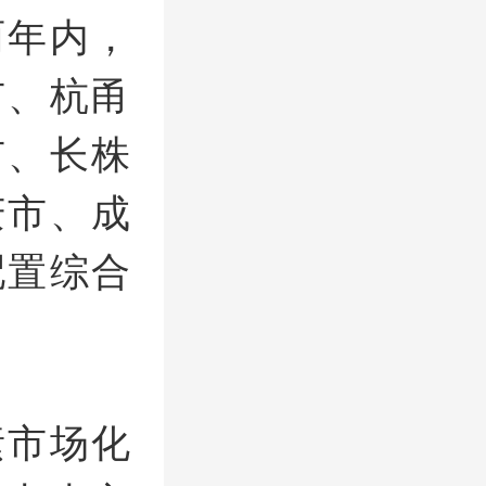
两年内，
市、杭甬
市、长株
庆市、成
配置综合
素市场化