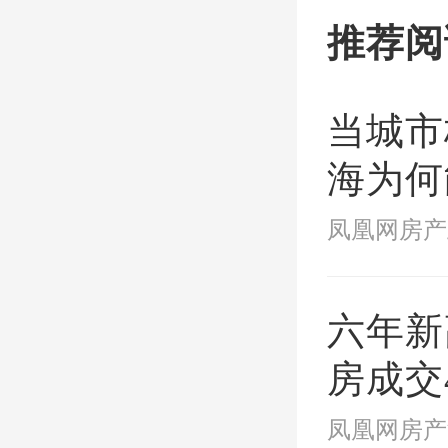
城市大
推荐阅
地手续
按照国
当城市
城乡建
海为何
接“新
凤凰网房产
点？
（五）
六年新
长期租
房成交
期供应
撑起"
地出让