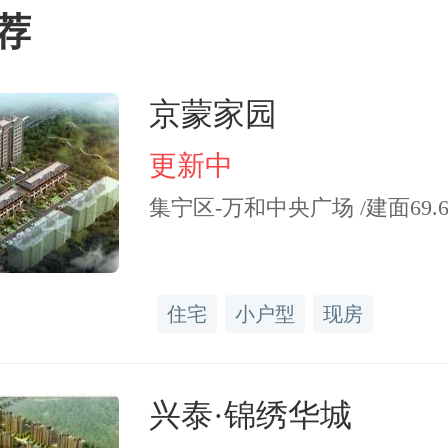
创新发展。支持推广企业创
荐
化企业科技特派员制度。
业牵头组建创新联合体，
京蒙家园
学家负责制，与国家实验
更新中
集宁区-万和中央广场 /建面69.65-
联合承担国家重大科技项目
）促进技术要素与资本要素
住宅
小户型
现房
持完善科技信贷风险准备
兴泰·锦绣华城
进国有创投机构改革，完