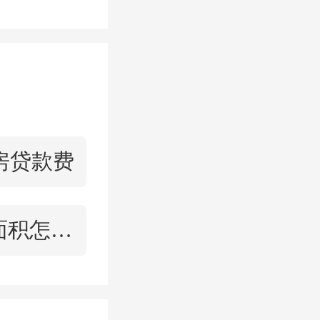
成果转化
以上。
式。鼓励
房贷款费
遴选、资
家级科研
复式面积怎么算
研发机构
新型研发