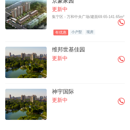
京蒙家园
更新中
集宁区 - 万和中央广场/建面69.65-141.65m²
小户型
现房
有优惠
维邦世基佳园
更新中
神宇国际
更新中