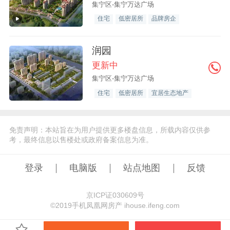
集宁区-集宁万达广场
住宅
低密居所
品牌房企
润园
更新中
集宁区-集宁万达广场
住宅
低密居所
宜居生态地产
免责声明：本站旨在为用户提供更多楼盘信息，所载内容仅供参
考，最终信息以售楼处或政府备案信息为准。
登录
电脑版
站点地图
反馈
京ICP证030609号
©️2019手机凤凰网房产 ihouse.ifeng.com