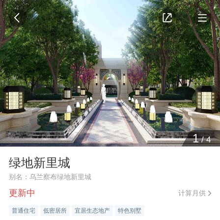
1
/
4
绿地新里城
别名：乌兰察布绿地新里城
更新中
计算月供
普通住宅
低密居所
宜居生态地产
特色别墅