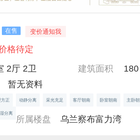
在售
变价通知我
价格待定
室 2厅 2卫
建筑面积
18
暂无资料
型方正
动静分离
采光充足
客厅朝南
卧室朝南
主卧朝
湿分离
所属楼盘
乌兰察布富力湾