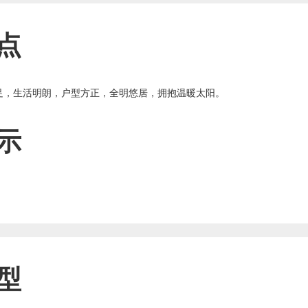
点
足，生活明朗，户型方正，全明悠居，拥抱温暖太阳。
示
型