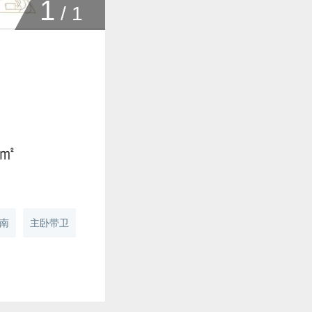
1
/
1
0㎡
南
主卧带卫